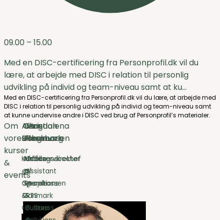
09.00
– 15.00
Med en DISC-certificering fra Personprofil.dk vil du
lære, at arbejde med DISC i relation til personlig
udvikling på individ og team-niveau samt at ku...
Med en DISC-certificering fra Personprofil.dk vil du lære, at arbejde med
DISC i relation til personlig udvikling på individ og team-niveau samt
at kunne undervise andre i DISC ved brug af Personprofil’s materialer.
Om
Allan
Christian
Lene
Magdalena
vores
Birkelev
Jungmark
Flensborg
Rasmussen
kurser
Kundeservicechef
Afdelingsdirektør
Head
Office
&
@
@
of
Assistant
events
Operations
Sparekassen
People
@
&
Danmark
&
RTS
CX
Culture
Business