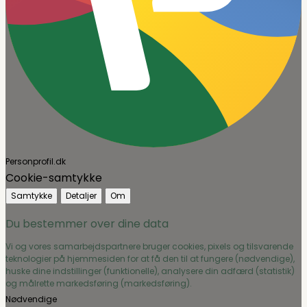
Personprofil.dk
Cookie-samtykke
Samtykke
Detaljer
Om
Du bestemmer over dine data
Vi og vores samarbejdspartnere bruger cookies, pixels og tilsvarende
teknologier på hjemmesiden for at få den til at fungere (nødvendige),
huske dine indstillinger (funktionelle), analysere din adfærd (statistik)
og målrette markedsføring (markedsføring).
Nødvendige